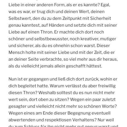
Liebe in einer anderen Form, als er es kannte? Egal,
was es war, er trug dich und deinen Wert, deinen
Selbstwert, den du zu dem Zeitpunkt mit Sicherheit
genau kanntest, auf Händen und setzte dich mit seiner
Liebe auf einen Thron. Er machte dich dort noch
schöner und selbstbewusster, noch kreativer, mutiger
und sicherer, als du es ohnehin schon warst. Dieser
Mensch holte mit seiner Liebe und mit der Zeit, die er
an deiner Seite verbrachte, so viel mehr aus dir heraus,
als du vielleicht jemals allein geschafft hättest.
Nun ist er gegangen und ließ dich dort zurück, wohin er
dich begleitet hatte. Warum verlässt du aber freiwillig
diesen Thron? Weshalb solltest du es nun nicht mehr
wert sein, dort oben zu sitzen? Wegen ein paar zuletzt
gesagter und vielleicht nicht mehr so schönen Worte?
Wegen eines am Ende dieser Begegnung eventuell
abwertenden und respektlosen Verhaltens? Nur weil
du zum Schluss für ihn nicht mehr gut genug warst und