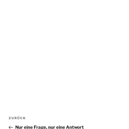
Beitragsnavigation
Vorheriger
ZURÜCK
Beitrag
Nur eine Frage, nur eine Antwort