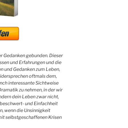
ter Gedanken gebunden. Dieser
issen und Erfahrungen und die
en und Gedanken zum Leben,
widersprechen oftmals dem,
anch interessante Sichtweise
Dramatik zu nehmen, in der wir
ndern dein Leben zwar nicht,
nbeschwert- und Einfachheit
n, wenn die Unsinnigkeit
it selbstgeschaffenen Krisen