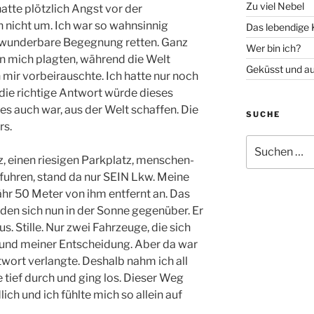
Zu viel Nebel
atte plötzlich Angst vor der
n nicht um. Ich war so wahnsinnig
Das lebendige 
re wunderbare Begegnung retten. Ganz
Wer bin ich?
 mich plagten, während die Welt
Geküsst und a
 mir vorbeirauschte. Ich hatte nur noch
 die richtige Antwort würde dieses
s auch war, aus der Welt schaffen. Die
SUCHE
rs.
Suche
nach:
z, einen riesigen Parkplatz, menschen-
efuhren, stand da nur SEIN Lkw. Meine
ähr 50 Meter von ihm entfernt an. Das
den sich nun in der Sonne gegenüber. Er
aus. Stille. Nur zwei Fahrzeuge, die sich
r und meiner Entscheidung. Aber da war
twort verlangte. Deshalb nahm ich all
tief durch und ging los. Dieser Weg
h und ich fühlte mich so allein auf