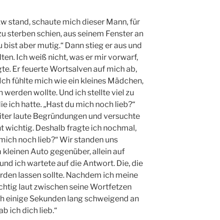
kw stand, schaute mich dieser Mann, für
u sterben schien, aus seinem Fenster an
 bist aber mutig.“ Dann stieg er aus und
n. Ich weiß nicht, was er mir vorwarf,
te. Er feuerte Wortsalven auf mich ab,
 Ich fühlte mich wie ein kleines Mädchen,
erden wollte. Und ich stellte viel zu
die ich hatte. „Hast du mich noch lieb?“
iter laute Begründungen und versuchte
t wichtig. Deshalb fragte ich nochmal,
 mich noch lieb?“ Wir standen uns
leinen Auto gegenüber, allein auf
nd ich wartete auf die Antwort. Die, die
rden lassen sollte. Nachdem ich meine
ichtig laut zwischen seine Wortfetzen
ch einige Sekunden lang schweigend an
b ich dich lieb.“