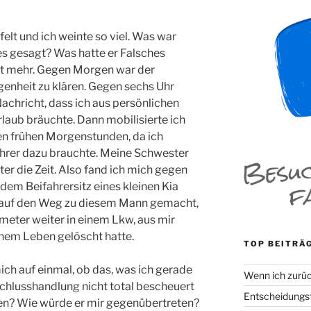
felt und ich weinte so viel. Was war
es gesagt? Was hatte er Falsches
ht mehr. Gegen Morgen war der
genheit zu klären. Gegen sechs Uhr
achricht, dass ich aus persönlichen
laub bräuchte. Dann mobilisierte ich
en frühen Morgenstunden, da ich
ahrer dazu brauchte. Meine Schwester
er die Zeit. Also fand ich mich gegen
dem Beifahrersitz eines kleinen Kia
h auf den Weg zu diesem Mann gemacht,
meter weiter in einem Lkw, aus mir
inem Leben gelöscht hatte.
TOP BEITRÄ
ich auf einmal, ob das, was ich gerade
Wenn ich zurüc
schlusshandlung nicht total bescheuert
Entscheidungsf
n? Wie würde er mir gegenübertreten?