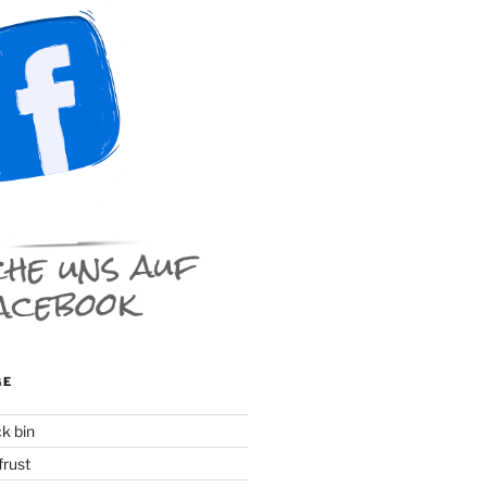
GE
k bin
rust