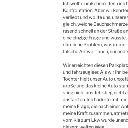
Ich wollte umkehren, denn ich h
Konfrontation. Aber wir kehrte
verliebt und wollte uns, unse
gleich, welche Bauchschmerzen
rasend schnell an der Straße an
eine einzige Frage und wusste,
dämliche Problem, was immer e
falsche Antwort auch, nur ande
Wir erreichten diesen Parkplat
und fahrzeugleer. Als wir ihn b
Tochter hielt unser Auto ungef
große und das kleine Auto stan
stieg nicht aus. Ich stieg nicht 
anstarrten. Ich haderte mit mi
meine Frage, die nach einer An
meine Kraft zusammen, atmete 
vom Kia zum Lkw wurde unendlic
diesem weiten Weg.