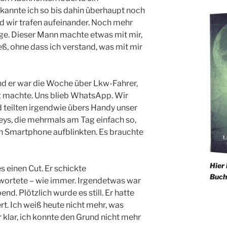
 kannte ich so bis dahin überhaupt noch
nd wir trafen aufeinander. Noch mehr
ge. Dieser Mann machte etwas mit mir,
ß, ohne dass ich verstand, was mit mir
und er war die Woche über Lkw-Fahrer,
g machte. Uns blieb WhatsApp. Wir
d teilten irgendwie übers Handy unser
leys, die mehrmals am Tag einfach so,
n Smartphone aufblinkten. Es brauchte
Hier
 einen Cut. Er schickte
Buch
wortete – wie immer. Irgendetwas war
nd. Plötzlich wurde es still. Er hatte
t. Ich weiß heute nicht mehr, was
 klar, ich konnte den Grund nicht mehr