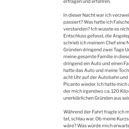
erfragen und erfahren.
In dieser Nacht war ich verzwei
passiert? Was hatte ich Falsch
verstanden? Ich wusste es nic
Entschluss gefasst, die Angele
schrieb ich meinem Chef eine N
Gründen dringend zwei Tage Ur
meine gesamte Familie in dies
dringend ein Auto und einen F
hatte das Auto und meine Tocht
acht Uhr auf der Autobahn und 
Picanto wieder. Ich hatte mic
der mich irgendwo ca. 120 Kilo
unerklärlichen Gründen aus se
Während der Fahrt fragte ich m
tat, schlau war. Ob meine Kurz
wäre? Was würde mich erwarte