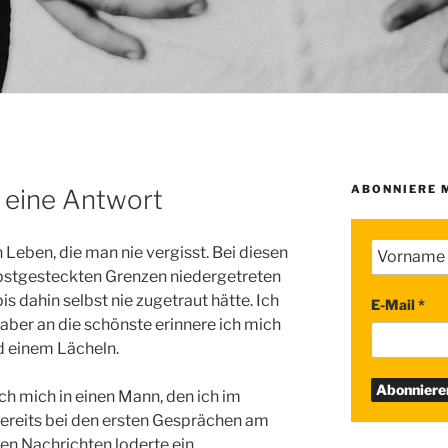
ABONNIERE 
r eine Antwort
 Leben, die man nie vergisst. Bei diesen
bstgesteckten Grenzen niedergetreten
is dahin selbst nie zugetraut hätte. Ich
E-Mail
*
aber an die schönste erinnere ich mich
d einem Lächeln.
ich mich in einen Mann, den ich im
Bereits bei den ersten Gesprächen am
en Nachrichten loderte ein