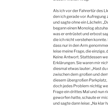
Als ich vor der Fahrertür des L
den ich gerade vor Aufregung z
und sagte ohne ein Lächeln: „Du
begann einen Monolog abzuhalte
was er entrüstet und erbost sag
die ich nicht verstehen konnte.
dass nur in den Arm genommen w
leise meine Frage, die einzige, 
Keine Antwort. Stattdessen we
Erklärungen. Sie waren mir nich
diesmal etwas lauter: „Hast du
zwischen dem großen und dem k
diesem übergroßen Parkplatz, u
doch jedes Problem nichtig we
Frage ein drittes Mal und nun r
geworfen hatte, schaute er mi
und sagte dann leise: „Na klar ha