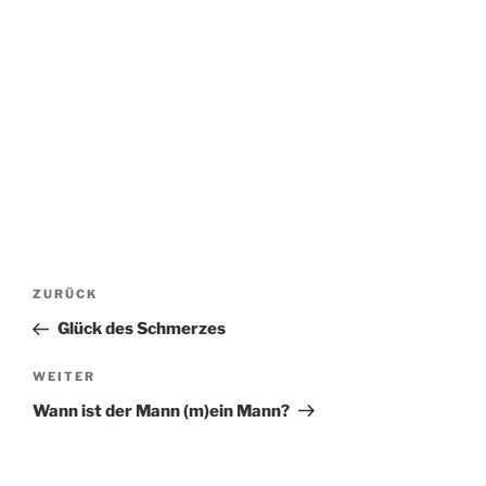
Beitragsnavigation
Vorheriger
ZURÜCK
Beitrag
Glück des Schmerzes
Nächster
WEITER
Beitrag
Wann ist der Mann (m)ein Mann?