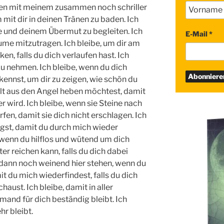
chen mit meinem zusammen noch schriller
m mit dir in deinen Tränen zu baden. Ich
de und deinem Übermut zu begleiten. Ich
E-Mail
*
ume mitzutragen. Ich bleibe, um dir am
n, falls du dich verlaufen hast. Ich
zu nehmen. Ich bleibe, wenn du dich
kennst, um dir zu zeigen, wie schön du
Welt aus den Angel heben möchtest, damit
wer wird. Ich bleibe, wenn sie Steine nach
fen, damit sie dich nicht erschlagen. Ich
ügst, damit du durch mich wieder
e, wenn du hilflos und wütend um dich
ster reichen kann, falls du dich dabei
h dann noch weinend hier stehen, wenn du
t du mich wiederfindest, falls du dich
aust. Ich bleibe, damit in aller
and für dich beständig bleibt. Ich
hr bleibt.