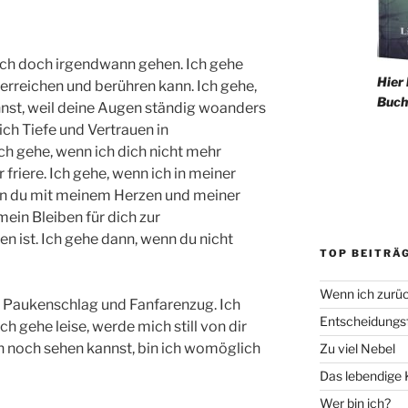
 ich doch irgendwann gehen. Ich gehe
Hier
 erreichen und berühren kann. Ich gehe,
Buch
nst, weil deine Augen ständig woanders
ich Tiefe und Vertrauen in
Ich gehe, wenn ich dich nicht mehr
 friere. Ich gehe, wenn ich in meiner
nn du mit meinem Herzen und meiner
 mein Bleiben für dich zur
n ist. Ich gehe dann, wenn du nicht
TOP BEITRÄ
Wenn ich zurüc
t Paukenschlag und Fanfarenzug. Ich
Entscheidungsf
h gehe leise, werde mich still von dir
h noch sehen kannst, bin ich womöglich
Zu viel Nebel
Das lebendige 
Wer bin ich?