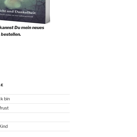
 kannst Du mein neues
 bestellen.
GE
k bin
rust
Kind