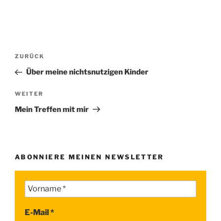
Beitragsnavigation
Vorheriger
ZURÜCK
Beitrag
Über meine nichtsnutzigen Kinder
Nächster
WEITER
Beitrag
Mein Treffen mit mir
ABONNIERE MEINEN NEWSLETTER
E-Mail
*