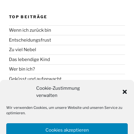
TOP BEITRÄGE
Wenn ich zurück bin
Entscheidungsfrust
Zu viel Nebel
Das lebendige Kind
Wer bin ich?
Geküsst und aufgewacht
Cookie-Zustimmung
verwalten
SUCHE
Wir verwenden Cookies, um unsere Website und unseren Service zu
Suche
optimieren.
Suche
nach:
Cookies akzeptieren