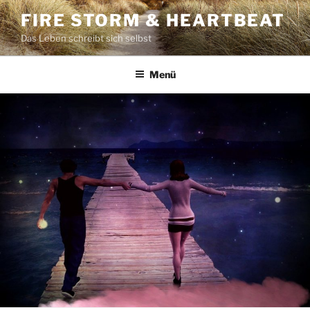
Zum
FIRE STORM & HEARTBEAT
Inhalt
Das Leben schreibt sich selbst
springen
Menü