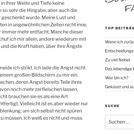
in ihrer Weite und Tiefe keine
 so sehr die Hingabe, aber auch die
 geschenkt wurde. Meine Lust und
ten in ungewöhnlichen Zeiten nicht inne,
TOP BEITRÄ
 immer mehr entfacht. Manche dieser
huf ich mir allein, andere wiederum mit
Wenn ich zurüc
und die Kraft haben, über ihre Ängste
Entscheidungsf
Zu viel Nebel
de ich strikt. Ich lade die Angst nicht
Das lebendige 
f einem großen Bildschirm zu mir ein.
Wer bin ich?
hen, deren Angst bereits Teile ihres
Geküsst und a
davon noch mehr zerfleischen lassen,
icht brauchen sie es als eine Art
tfertigt. Vielleicht ist es aber wieder nur
SUCHE
lenkung, um sich selbst nicht spüren
Suche
 zu müssen. Ich weiß es nicht und muss
nach: