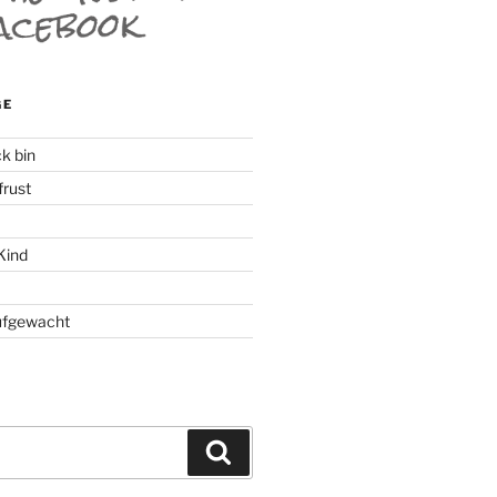
GE
k bin
rust
Kind
ufgewacht
Suchen