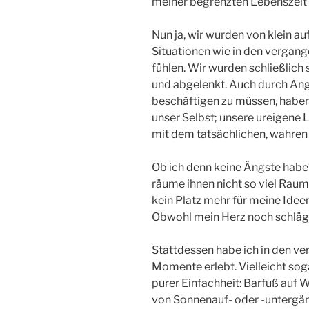
meiner begrenzten Lebenszeit
Nun ja, wir wurden von klein au
Situationen wie in den vergan
fühlen. Wir wurden schließlich
und abgelenkt. Auch durch Angs
beschäftigen zu müssen, haben 
unser Selbst; unsere ureigene
mit dem tatsächlichen, wahren
Ob ich denn keine Ängste habe?
räume ihnen nicht so viel Raum 
kein Platz mehr für meine Idee
Obwohl mein Herz noch schlägt,
Stattdessen habe ich in den v
Momente erlebt. Vielleicht soga
purer Einfachheit: Barfuß auf
von Sonnenauf- oder -untergän