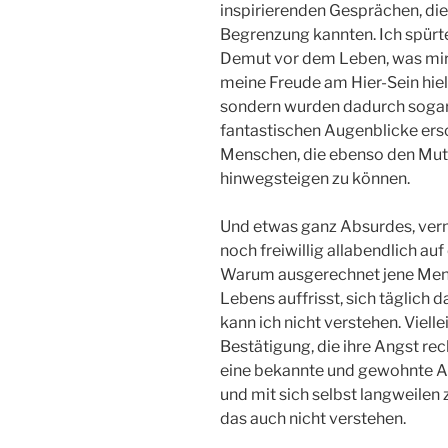
inspirierenden Gesprächen, die 
Begrenzung kannten. Ich spürte
Demut vor dem Leben, was mir
meine Freude am Hier-Sein hiel
sondern wurden dadurch sogar
fantastischen Augenblicke ersc
Menschen, die ebenso den Mut 
hinwegsteigen zu können.
Und etwas ganz Absurdes, vermei
noch freiwillig allabendlich au
Warum ausgerechnet jene Mensc
Lebens auffrisst, sich täglich 
kann ich nicht verstehen. Vielle
Bestätigung, die ihre Angst rech
eine bekannte und gewohnte Ab
und mit sich selbst langweilen
das auch nicht verstehen.