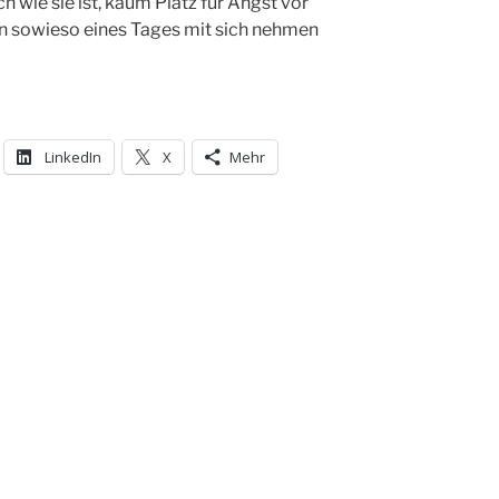
h wie sie ist, kaum Platz für Angst vor
n sowieso eines Tages mit sich nehmen
LinkedIn
X
Mehr