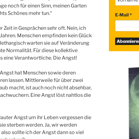
ge noch für einen Sinn, meinen Garten
chts Schönes mehr tun.“
E-Mail
*
er Zeit in Gesprächen sehr oft. Nein, ich
wei Jahren. Menschen empfinden kein Glück
 lethargisch warten sie auf Veränderung
te Normalität. Für diese kollektive
s eine Verantwortliche. Die Angst!
se Angst hat Menschen sowie deren
en lassen. Mittlerweile für über zwei
taub macht, ist auch noch nicht absehbar,
 nachwuchern. Eine Angst löst nahtlos die
 lauter Angst um ihr Leben vergessen die
sie sterben werden. Ja, wir werden
also sollte ich der Angst dann so viel