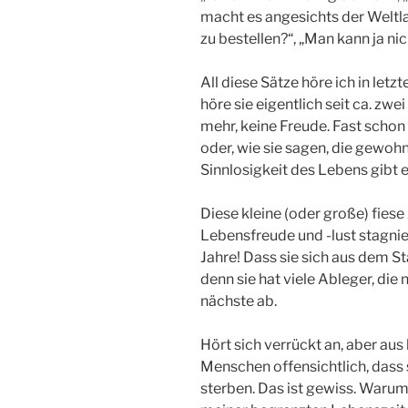
macht es angesichts der Weltla
zu bestellen?“, „Man kann ja ni
All diese Sätze höre ich in letzt
höre sie eigentlich seit ca. z
mehr, keine Freude. Fast schon
oder, wie sie sagen, die gewohn
Sinnlosigkeit des Lebens gibt e
Diese kleine (oder große) fie
Lebensfreude und -lust stagnier
Jahre! Dass sie sich aus dem S
denn sie hat viele Ableger, die
nächste ab.
Hört sich verrückt an, aber aus
Menschen offensichtlich, dass 
sterben. Das ist gewiss. Warum 