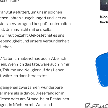
 schenken?
f an gut gefüttert, um uns in solchen
Hier
genen Jahren ausgehungert und leer zu
Buch
 stets hervorragend bespaßt, unterhalten
t. Um uns nicht mit uns selbst
wir gut bezahlt. Gekostet hat es uns
 Lebendigkeit und unsere Verbundenheit
 Leben.
 Natürlich habe ich sie auch. Aber ich
ein. Wenn ich das täte, wäre auch in mir
n, Träume und Neugier auf das Leben.
 wäre ich dann bereits tot.
ergangenen zwei Jahren, wunderbare
r mehr als je davor. Diese fand ich in
 Wiesen oder am Strand, beim Bestaunen
gen, in Nächten mit Wein und