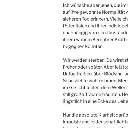
Ich wünsche aber jenen, die im
auf ihre gewohnte Normalität w
sicheren Tod erinnern. Vielleich
Potentialen und ihrer individuel
unabhängig von den Umständen
ihrem wahren Kern, ihrer Kraft
begegnen könnten.
Wir werden sterben. Du wirst st
Früher oder später. Aber jetzt 
Unfug treiben, über Blödsinn l
Sehnsüchte wahrnehmen, Men
im Gesicht fühlen, dem Wellenr
still große Träume träumen. Heu
ängstlich in eine Ecke des Leb
Nur die absolute Klarheit darüb
impulsiv und leidenschaftlich 