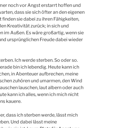
mer noch vor Angst erstarrt hoffen und
arten, dass sie sich öfter an den eigenen
t finden sie dabei zu ihren Fähigkeiten,
len Kreativität zurück; in sich und
 im Außen. Es wäre großartig, wenn sie
 und ursprünglichen Freude dabei wieder
erben. Ich werde sterben. So oder so.
gerade bin ich lebendig. Heute kann ich
achen, in Abenteuer aufbrechen, meine
schen zuhören und umarmen, den Wind
auschen lauschen, laut albern oder auch
te kann ich alles, wenn ich mich nicht
ens kauere.
er, dass ich sterben werde, lässt mich
leben. Und dabei lässt meine