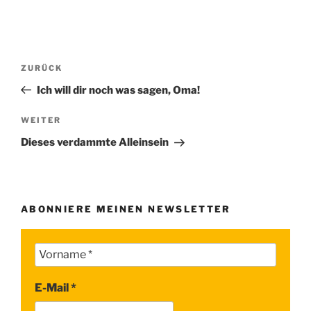
Beitragsnavigation
Vorheriger
ZURÜCK
Beitrag
Ich will dir noch was sagen, Oma!
Nächster
WEITER
Beitrag
Dieses verdammte Alleinsein
ABONNIERE MEINEN NEWSLETTER
E-Mail
*