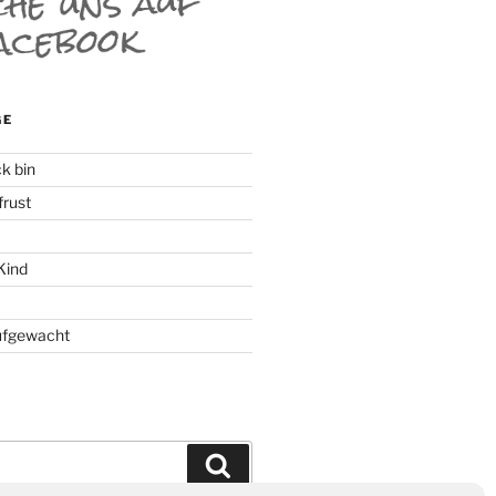
GE
k bin
rust
Kind
ufgewacht
Suchen