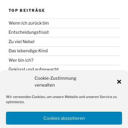
TOP BEITRÄGE
Wenn ich zurück bin
Entscheidungsfrust
Zu viel Nebel
Das lebendige Kind
Wer bin ich?
Geküsst und aufgewacht
Cookie-Zustimmung
verwalten
SUCHE
Wir verwenden Cookies, um unsere Website und unseren Service zu
Suche
optimieren.
Suche
nach:
Cookies akzeptieren