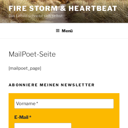
Zum
FIRE STORM & HEARTBEAT
Inhalt
Das Leben schreibt sich selbst
springen
Menü
MailPoet-Seite
[mailpoet_page]
ABONNIERE MEINEN NEWSLETTER
E-Mail
*